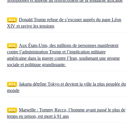
xénophobes et appelle au renforcement de la solidarité africaine
Donald Trump refuse de s’excuser auprès du pape Léon
R24
XIV et ravive les tensions
Aux États‑Unis, des millions de personnes manifestent
R24
contre l’administration Trump et l’implication militaire
américaine dans la guerre contre l’Iran, soulignant une grogne
sociale et politique grandissante.
Jakarta détrône Tokyo et devient la ville la plus peuplée du
R24
monde
Marseille : Tommy Recco, l’homme ayant passé le plus de
R24
temps en prison, est mort à 91 ans