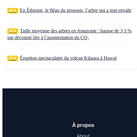
En Éthiopie, le fléau du prosopis, l’arbre qui a tout envahi
R24
Taille moyenne des arbres en Amazonie : hausse de 3,3 %
R24
par décennie liée à l’augmentation du CO₂
Éruption spectaculaire du volcan Kilauea à Hawaï
R24
À propos
About