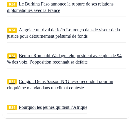
Le Burkina Faso annonce la rupture de ses relations
R24
diplomatiques avec la France
Angola : un rival de João Lourenço dans le viseur de la
R24
justice pour détournement présumé de fonds
Bénin : Romuald Wadagni élu président avec plus de 94
R24
% des voix, l’opposition reconnaît sa défaite
Congo : Denis Sassou‑N’Guesso reconduit pour un
R24
cinquième mandat dans un climat contesté
Pourquoi les jeunes quittent l’Afrique
R24