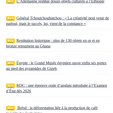
L’Allemagne restitue douze objets culturels à l’Éthiopie
R24
Général Tchoutchoubatchou : « La créativité peut venir de
R24
partout, mais le succès, lui, vient de la constance »
Restitution historique : plus de 130 objets en or et en
R24
bronze retournent au Ghana
Égypte : le Grand Musée égyptien ouvre enfin ses portes
R24
au pied des pyramides de Gizeh
RDC : une épreuve orale d’anglais introduite à l’Examen
R24
d’État dès 2026
Brésil : la déforestation liée à la production de café
R24