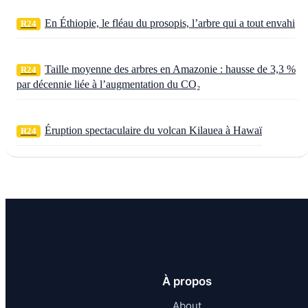
En Éthiopie, le fléau du prosopis, l’arbre qui a tout envahi
R24
Taille moyenne des arbres en Amazonie : hausse de 3,3 %
R24
par décennie liée à l’augmentation du CO₂
Éruption spectaculaire du volcan Kilauea à Hawaï
R24
À propos
About