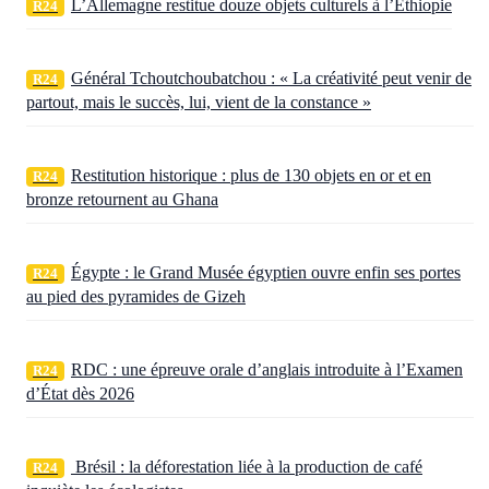
L’Allemagne restitue douze objets culturels à l’Éthiopie
R24
Général Tchoutchoubatchou : « La créativité peut venir de
R24
partout, mais le succès, lui, vient de la constance »
Restitution historique : plus de 130 objets en or et en
R24
bronze retournent au Ghana
Égypte : le Grand Musée égyptien ouvre enfin ses portes
R24
au pied des pyramides de Gizeh
RDC : une épreuve orale d’anglais introduite à l’Examen
R24
d’État dès 2026
Brésil : la déforestation liée à la production de café
R24