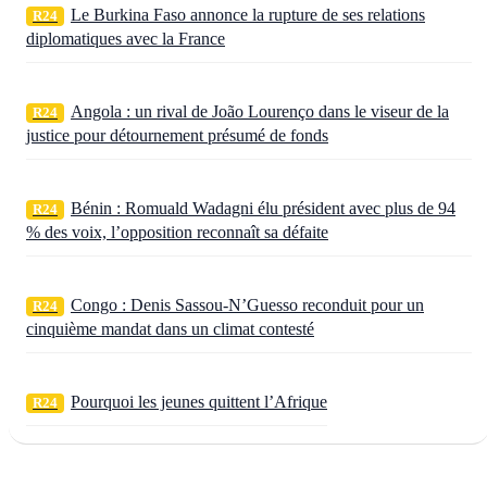
Le Burkina Faso annonce la rupture de ses relations
R24
diplomatiques avec la France
Angola : un rival de João Lourenço dans le viseur de la
R24
justice pour détournement présumé de fonds
Bénin : Romuald Wadagni élu président avec plus de 94
R24
% des voix, l’opposition reconnaît sa défaite
Congo : Denis Sassou‑N’Guesso reconduit pour un
R24
cinquième mandat dans un climat contesté
Pourquoi les jeunes quittent l’Afrique
R24