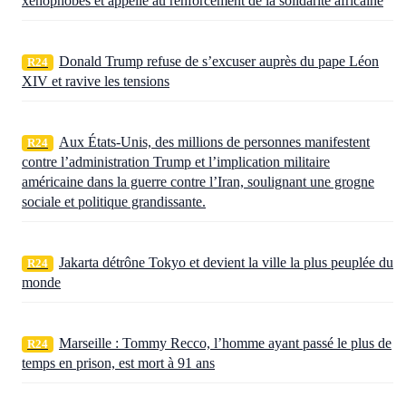
xénophobes et appelle au renforcement de la solidarité africaine
Donald Trump refuse de s’excuser auprès du pape Léon
R24
XIV et ravive les tensions
Aux États‑Unis, des millions de personnes manifestent
R24
contre l’administration Trump et l’implication militaire
américaine dans la guerre contre l’Iran, soulignant une grogne
sociale et politique grandissante.
Jakarta détrône Tokyo et devient la ville la plus peuplée du
R24
monde
Marseille : Tommy Recco, l’homme ayant passé le plus de
R24
temps en prison, est mort à 91 ans