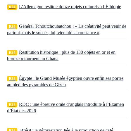
L’Allemagne restitue douze objets culturels à l’Éthiopie
R24
Général Tchoutchoubatchou : « La créativité peut venir de
R24
partout, mais le succès, lui, vient de la constance »
Restitution historique : plus de 130 objets en or et en
R24
bronze retournent au Ghana
Égypte : le Grand Musée égyptien ouvre enfin ses portes
R24
au pied des pyramides de Gizeh
RDC : une épreuve orale d’anglais introduite à l’Examen
R24
d’État dès 2026
Brésil : la déforestation liée à la production de café
R24