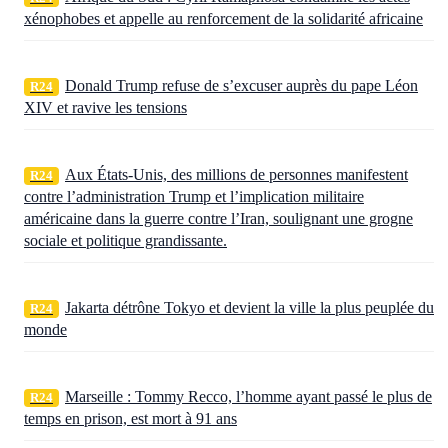
xénophobes et appelle au renforcement de la solidarité africaine
Donald Trump refuse de s’excuser auprès du pape Léon
R24
XIV et ravive les tensions
Aux États‑Unis, des millions de personnes manifestent
R24
contre l’administration Trump et l’implication militaire
américaine dans la guerre contre l’Iran, soulignant une grogne
sociale et politique grandissante.
Jakarta détrône Tokyo et devient la ville la plus peuplée du
R24
monde
Marseille : Tommy Recco, l’homme ayant passé le plus de
R24
temps en prison, est mort à 91 ans