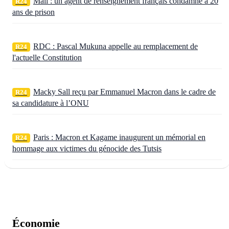
Mali : un agent de renseignement français condamné à 20
R24
ans de prison
RDC : Pascal Mukuna appelle au remplacement de
R24
l'actuelle Constitution
Macky Sall reçu par Emmanuel Macron dans le cadre de
R24
sa candidature à l’ONU
Paris : Macron et Kagame inaugurent un mémorial en
R24
hommage aux victimes du génocide des Tutsis
Économie