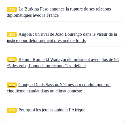
Le Burkina Faso annonce la rupture de ses relations
R24
diplomatiques avec la France
Angola : un rival de João Lourenço dans le viseur de la
R24
justice pour détournement présumé de fonds
Bénin : Romuald Wadagni élu président avec plus de 94
R24
% des voix, l’opposition reconnaît sa défaite
Congo : Denis Sassou‑N’Guesso reconduit pour un
R24
cinquième mandat dans un climat contesté
Pourquoi les jeunes quittent l’Afrique
R24