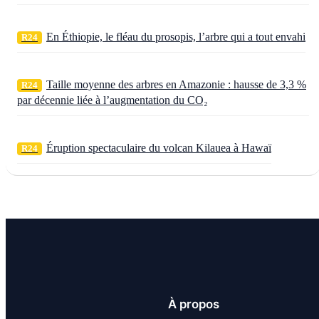
En Éthiopie, le fléau du prosopis, l’arbre qui a tout envahi
R24
Taille moyenne des arbres en Amazonie : hausse de 3,3 %
R24
par décennie liée à l’augmentation du CO₂
Éruption spectaculaire du volcan Kilauea à Hawaï
R24
À propos