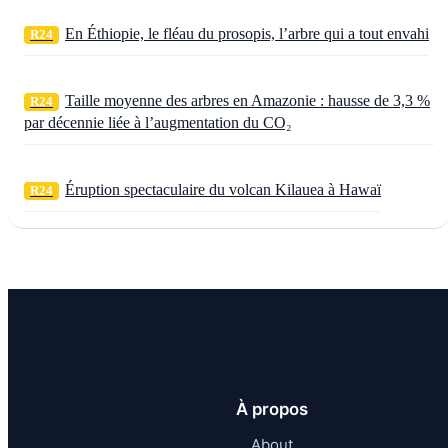
En Éthiopie, le fléau du prosopis, l’arbre qui a tout envahi
R24
Taille moyenne des arbres en Amazonie : hausse de 3,3 %
R24
par décennie liée à l’augmentation du CO₂
Éruption spectaculaire du volcan Kilauea à Hawaï
R24
À propos
About