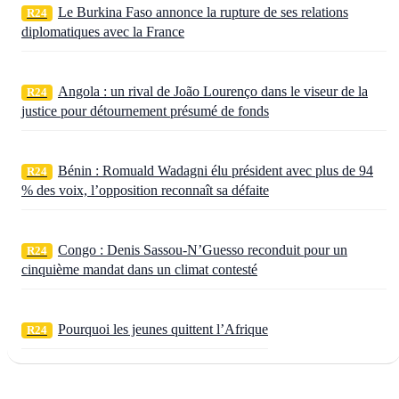
Le Burkina Faso annonce la rupture de ses relations
R24
diplomatiques avec la France
Angola : un rival de João Lourenço dans le viseur de la
R24
justice pour détournement présumé de fonds
Bénin : Romuald Wadagni élu président avec plus de 94
R24
% des voix, l’opposition reconnaît sa défaite
Congo : Denis Sassou‑N’Guesso reconduit pour un
R24
cinquième mandat dans un climat contesté
Pourquoi les jeunes quittent l’Afrique
R24