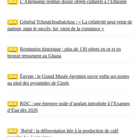
L’Allemagne restitue douze objets culturels à l’Éthiopie
R24
Général Tchoutchoubatchou : « La créativité peut venir de
R24
partout, mais le succès, lui, vient de la constance »
Restitution historique : plus de 130 objets en or et en
R24
bronze retournent au Ghana
Égypte : le Grand Musée égyptien ouvre enfin ses portes
R24
au pied des pyramides de Gizeh
RDC : une épreuve orale d’anglais introduite à l’Examen
R24
d’État dès 2026
Brésil : la déforestation liée à la production de café
R24