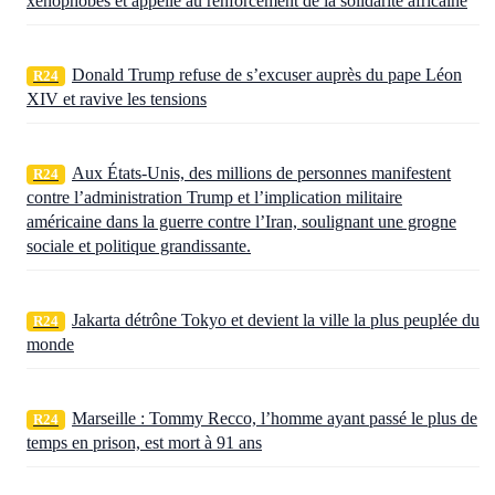
xénophobes et appelle au renforcement de la solidarité africaine
Donald Trump refuse de s’excuser auprès du pape Léon
R24
XIV et ravive les tensions
Aux États‑Unis, des millions de personnes manifestent
R24
contre l’administration Trump et l’implication militaire
américaine dans la guerre contre l’Iran, soulignant une grogne
sociale et politique grandissante.
Jakarta détrône Tokyo et devient la ville la plus peuplée du
R24
monde
Marseille : Tommy Recco, l’homme ayant passé le plus de
R24
temps en prison, est mort à 91 ans