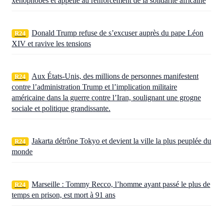
xénophobes et appelle au renforcement de la solidarité africaine
Donald Trump refuse de s’excuser auprès du pape Léon
R24
XIV et ravive les tensions
Aux États‑Unis, des millions de personnes manifestent
R24
contre l’administration Trump et l’implication militaire
américaine dans la guerre contre l’Iran, soulignant une grogne
sociale et politique grandissante.
Jakarta détrône Tokyo et devient la ville la plus peuplée du
R24
monde
Marseille : Tommy Recco, l’homme ayant passé le plus de
R24
temps en prison, est mort à 91 ans