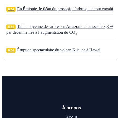
En Éthiopie, le fléau du prosopis, l’arbre qui a tout envahi
R24
Taille moyenne des arbres en Amazonie : hausse de 3,3 %
R24
par décennie liée à l’augmentation du CO₂
Éruption spectaculaire du volcan Kilauea à Hawaï
R24
À propos
About