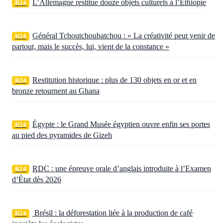
L’Allemagne restitue douze objets culturels à l’Éthiopie
R24
Général Tchoutchoubatchou : « La créativité peut venir de
R24
partout, mais le succès, lui, vient de la constance »
Restitution historique : plus de 130 objets en or et en
R24
bronze retournent au Ghana
Égypte : le Grand Musée égyptien ouvre enfin ses portes
R24
au pied des pyramides de Gizeh
RDC : une épreuve orale d’anglais introduite à l’Examen
R24
d’État dès 2026
Brésil : la déforestation liée à la production de café
R24