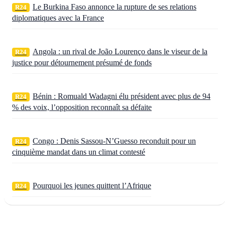
Le Burkina Faso annonce la rupture de ses relations
R24
diplomatiques avec la France
Angola : un rival de João Lourenço dans le viseur de la
R24
justice pour détournement présumé de fonds
Bénin : Romuald Wadagni élu président avec plus de 94
R24
% des voix, l’opposition reconnaît sa défaite
Congo : Denis Sassou‑N’Guesso reconduit pour un
R24
cinquième mandat dans un climat contesté
Pourquoi les jeunes quittent l’Afrique
R24