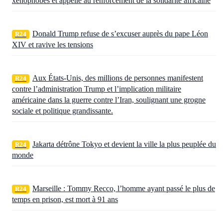
xénophobes et appelle au renforcement de la solidarité africaine
Donald Trump refuse de s’excuser auprès du pape Léon
R24
XIV et ravive les tensions
Aux États‑Unis, des millions de personnes manifestent
R24
contre l’administration Trump et l’implication militaire
américaine dans la guerre contre l’Iran, soulignant une grogne
sociale et politique grandissante.
Jakarta détrône Tokyo et devient la ville la plus peuplée du
R24
monde
Marseille : Tommy Recco, l’homme ayant passé le plus de
R24
temps en prison, est mort à 91 ans