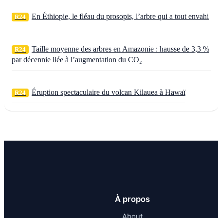
En Éthiopie, le fléau du prosopis, l’arbre qui a tout envahi
R24
Taille moyenne des arbres en Amazonie : hausse de 3,3 %
R24
par décennie liée à l’augmentation du CO₂
Éruption spectaculaire du volcan Kilauea à Hawaï
R24
À propos
About