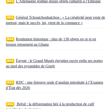
L’Allemagne restitue douze objets culturels à l’Éthiopie
R24
Général Tchoutchoubatchou : « La créativité peut venir de
R24
partout, mais le succès, lui, vient de la constance »
Restitution historique : plus de 130 objets en or et en
R24
bronze retournent au Ghana
Égypte : le Grand Musée égyptien ouvre enfin ses portes
R24
au pied des pyramides de Gizeh
RDC : une épreuve orale d’anglais introduite à l’Examen
R24
d’État dès 2026
Brésil : la déforestation liée à la production de café
R24