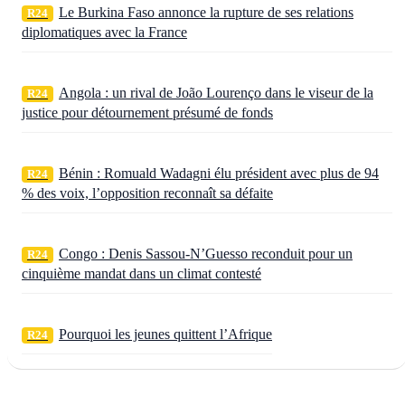
Le Burkina Faso annonce la rupture de ses relations
R24
diplomatiques avec la France
Angola : un rival de João Lourenço dans le viseur de la
R24
justice pour détournement présumé de fonds
Bénin : Romuald Wadagni élu président avec plus de 94
R24
% des voix, l’opposition reconnaît sa défaite
Congo : Denis Sassou‑N’Guesso reconduit pour un
R24
cinquième mandat dans un climat contesté
Pourquoi les jeunes quittent l’Afrique
R24