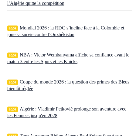
l’Algérie quitte la compétition
Mondial 2026 : la RDC s’incline face à la Colombie et
R24
joue sa survie contre l’Ouzbékistan
NBA : Victor Wembanyama affiche sa confiance avant le
R24
match 3 entre les Spurs et les Knicks
Coupe du monde 2026 : la question des primes des Bleus
R24
bientôt réglée
Algérie : Vladimir Petković prolonge son aventure avec
R24
les Fennecs jusqu'en 2028
Tour Auvergne-Rhône-Alpes : Paul Seixas face à son