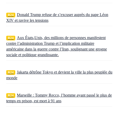
Donald Trump refuse de s’excuser auprès du pape Léon
R24
XIV et ravive les tensions
Aux États‑Unis, des millions de personnes manifestent
R24
contre l’administration Trump et l’implication militaire
américaine dans la guerre contre l’Iran, soulignant une grogne
sociale et politique grandissante.
Jakarta détrône Tokyo et devient la ville la plus peuplée du
R24
monde
Marseille : Tommy Recco, l’homme ayant passé le plus de
R24
temps en prison, est mort à 91 ans