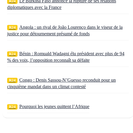
Le Burkina Faso annonce la rupture de ses relations
R24
diplomatiques avec la France
Angola : un rival de João Lourenço dans le viseur de la
R24
justice pour détournement présumé de fonds
Bénin : Romuald Wadagni élu président avec plus de 94
R24
% des voix, l’opposition reconnaît sa défaite
Congo : Denis Sassou‑N’Guesso reconduit pour un
R24
cinquième mandat dans un climat contesté
Pourquoi les jeunes quittent l’Afrique
R24