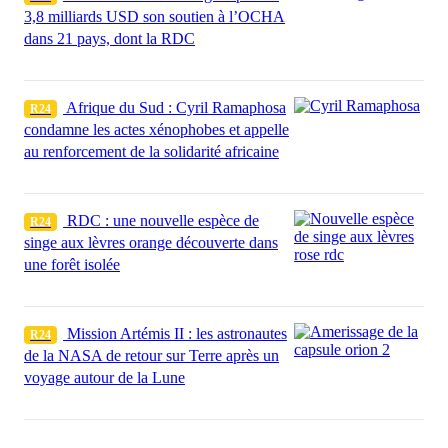
3,8 milliards USD son soutien à l’OCHA
dans 21 pays, dont la RDC
Afrique du Sud : Cyril Ramaphosa
R24
condamne les actes xénophobes et appelle
au renforcement de la solidarité africaine
RDC : une nouvelle espèce de
R24
singe aux lèvres orange découverte dans
une forêt isolée
Mission Artémis II : les astronautes
R24
de la NASA de retour sur Terre après un
voyage autour de la Lune