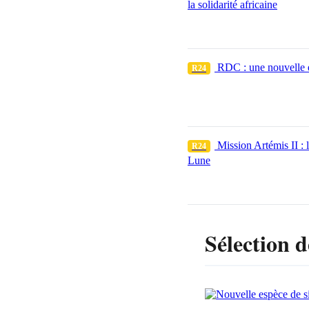
la solidarité africaine
RDC : une nouvelle es
R24
Mission Artémis II : 
R24
Lune
Sélection d