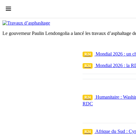
Kisangani : lancement des travaux d’aspha
Le gouverneur Paulin Lendongolia a lancé les travaux d’asphaltage des
Mondial 2026 : un cho
R24
Mondial 2026 : la RDC
R24
Humanitaire : Washin
R24
RDC
Afrique du Sud : Cyr
R24