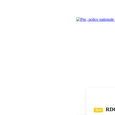
RDC 
R24