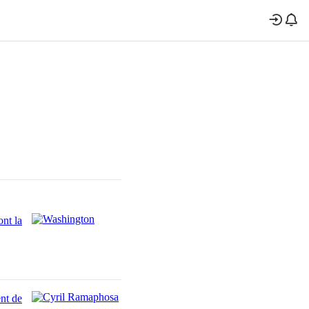
nt la
nt de