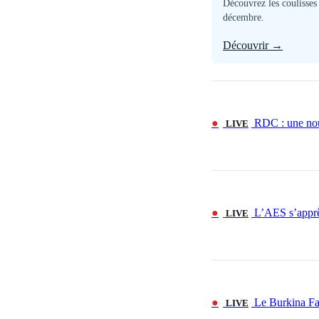
Découvrez les coulisses
décembre.
Découvrir →
●
RDC : une nouv
LIVE
●
L’AES s’apprêt
LIVE
●
Le Burkina Fas
LIVE