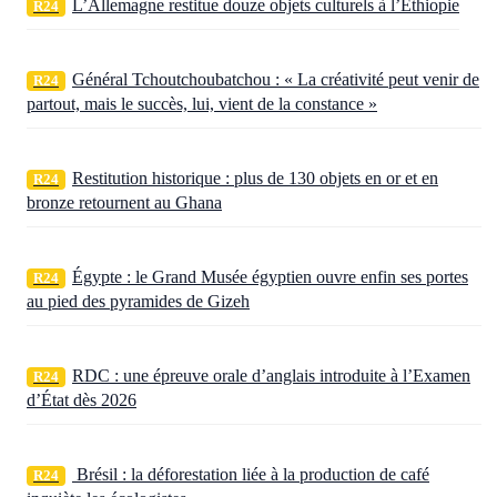
L’Allemagne restitue douze objets culturels à l’Éthiopie
R24
Général Tchoutchoubatchou : « La créativité peut venir de
R24
partout, mais le succès, lui, vient de la constance »
Restitution historique : plus de 130 objets en or et en
R24
bronze retournent au Ghana
Égypte : le Grand Musée égyptien ouvre enfin ses portes
R24
au pied des pyramides de Gizeh
RDC : une épreuve orale d’anglais introduite à l’Examen
R24
d’État dès 2026
Brésil : la déforestation liée à la production de café
R24