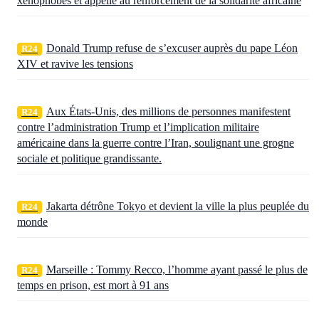
xénophobes et appelle au renforcement de la solidarité africaine
Donald Trump refuse de s’excuser auprès du pape Léon
R24
XIV et ravive les tensions
Aux États‑Unis, des millions de personnes manifestent
R24
contre l’administration Trump et l’implication militaire
américaine dans la guerre contre l’Iran, soulignant une grogne
sociale et politique grandissante.
Jakarta détrône Tokyo et devient la ville la plus peuplée du
R24
monde
Marseille : Tommy Recco, l’homme ayant passé le plus de
R24
temps en prison, est mort à 91 ans