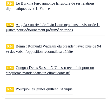
Le Burkina Faso annonce la rupture de ses relations
R24
diplomatiques avec la France
Angola : un rival de João Lourenço dans le viseur de la
R24
justice pour détournement présumé de fonds
Bénin : Romuald Wadagni élu président avec plus de 94
R24
% des voix, l’opposition reconnaît sa défaite
Congo : Denis Sassou‑N’Guesso reconduit pour un
R24
cinquième mandat dans un climat contesté
Pourquoi les jeunes quittent l’Afrique
R24