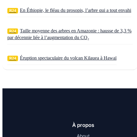
En Éthiopie, le fléau du prosopis, l’arbre qui a tout envahi
R24
Taille moyenne des arbres en Amazonie : hausse de 3,3 %
R24
par décennie liée à l’augmentation du CO₂
Éruption spectaculaire du volcan Kilauea à Hawaï
R24
À propos
About