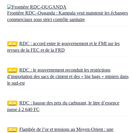
Frontière RDC–Ouganda : Kampala veut maintenir les échanges
commerciaux sous strict contrôle sanitaire
RDC : accord entre le gouvernement et le FMI sur les
R24
revues de la FEC et de la FRD
RDC : le gouvernement reconduit les restrictions
R24
d’importation des sacs de ciment et des « big bags » miniers dans
le sud-est
RDC : hausse des prix du carburant, le litre d’essence
R24
passe à 2 640 FC
Flambée de l’or et tensions au Moyen-Orient : une
R24