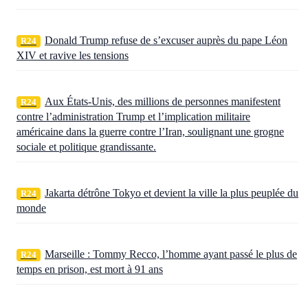
Donald Trump refuse de s’excuser auprès du pape Léon
R24
XIV et ravive les tensions
Aux États‑Unis, des millions de personnes manifestent
R24
contre l’administration Trump et l’implication militaire
américaine dans la guerre contre l’Iran, soulignant une grogne
sociale et politique grandissante.
Jakarta détrône Tokyo et devient la ville la plus peuplée du
R24
monde
Marseille : Tommy Recco, l’homme ayant passé le plus de
R24
temps en prison, est mort à 91 ans