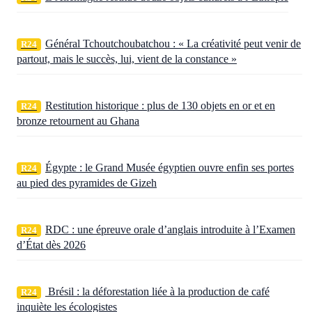
Général Tchoutchoubatchou : « La créativité peut venir de
R24
partout, mais le succès, lui, vient de la constance »
Restitution historique : plus de 130 objets en or et en
R24
bronze retournent au Ghana
Égypte : le Grand Musée égyptien ouvre enfin ses portes
R24
au pied des pyramides de Gizeh
RDC : une épreuve orale d’anglais introduite à l’Examen
R24
d’État dès 2026
Brésil : la déforestation liée à la production de café
R24
inquiète les écologistes