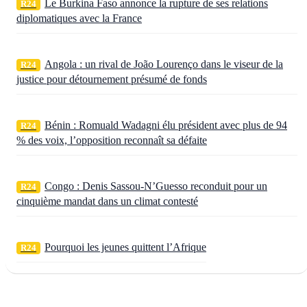
Le Burkina Faso annonce la rupture de ses relations
R24
diplomatiques avec la France
Angola : un rival de João Lourenço dans le viseur de la
R24
justice pour détournement présumé de fonds
Bénin : Romuald Wadagni élu président avec plus de 94
R24
% des voix, l’opposition reconnaît sa défaite
Congo : Denis Sassou‑N’Guesso reconduit pour un
R24
cinquième mandat dans un climat contesté
Pourquoi les jeunes quittent l’Afrique
R24