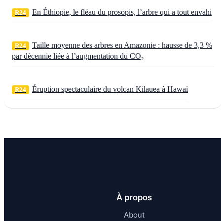
En Éthiopie, le fléau du prosopis, l’arbre qui a tout envahi
R24
Taille moyenne des arbres en Amazonie : hausse de 3,3 %
R24
par décennie liée à l’augmentation du CO₂
Éruption spectaculaire du volcan Kilauea à Hawaï
R24
À propos
About