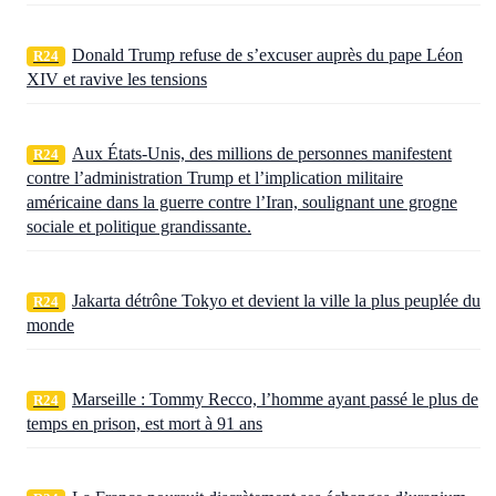
Donald Trump refuse de s’excuser auprès du pape Léon
R24
XIV et ravive les tensions
Aux États‑Unis, des millions de personnes manifestent
R24
contre l’administration Trump et l’implication militaire
américaine dans la guerre contre l’Iran, soulignant une grogne
sociale et politique grandissante.
Jakarta détrône Tokyo et devient la ville la plus peuplée du
R24
monde
Marseille : Tommy Recco, l’homme ayant passé le plus de
R24
temps en prison, est mort à 91 ans