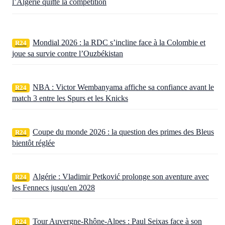
l’Algérie quitte la compétition
Mondial 2026 : la RDC s’incline face à la Colombie et
R24
joue sa survie contre l’Ouzbékistan
NBA : Victor Wembanyama affiche sa confiance avant le
R24
match 3 entre les Spurs et les Knicks
Coupe du monde 2026 : la question des primes des Bleus
R24
bientôt réglée
Algérie : Vladimir Petković prolonge son aventure avec
R24
les Fennecs jusqu'en 2028
Tour Auvergne-Rhône-Alpes : Paul Seixas face à son
R24