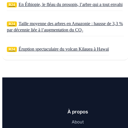
En Éthiopie, le fléau du prosopis, l’arbre qui a tout envahi
R24
Taille moyenne des arbres en Amazonie : hausse de 3,3 %
R24
par décennie liée à l’augmentation du CO₂
Éruption spectaculaire du volcan Kilauea à Hawaï
R24
À propos
About