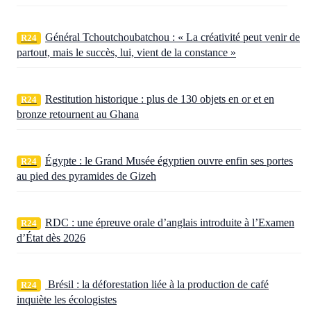
Général Tchoutchoubatchou : « La créativité peut venir de
R24
partout, mais le succès, lui, vient de la constance »
Restitution historique : plus de 130 objets en or et en
R24
bronze retournent au Ghana
Égypte : le Grand Musée égyptien ouvre enfin ses portes
R24
au pied des pyramides de Gizeh
RDC : une épreuve orale d’anglais introduite à l’Examen
R24
d’État dès 2026
Brésil : la déforestation liée à la production de café
R24
inquiète les écologistes