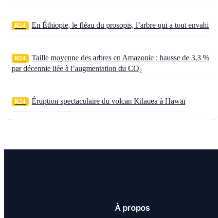
En Éthiopie, le fléau du prosopis, l’arbre qui a tout envahi
R24
Taille moyenne des arbres en Amazonie : hausse de 3,3 %
R24
par décennie liée à l’augmentation du CO₂
Éruption spectaculaire du volcan Kilauea à Hawaï
R24
À propos