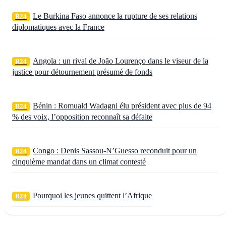
Le Burkina Faso annonce la rupture de ses relations
R24
diplomatiques avec la France
Angola : un rival de João Lourenço dans le viseur de la
R24
justice pour détournement présumé de fonds
Bénin : Romuald Wadagni élu président avec plus de 94
R24
% des voix, l’opposition reconnaît sa défaite
Congo : Denis Sassou‑N’Guesso reconduit pour un
R24
cinquième mandat dans un climat contesté
Pourquoi les jeunes quittent l’Afrique
R24