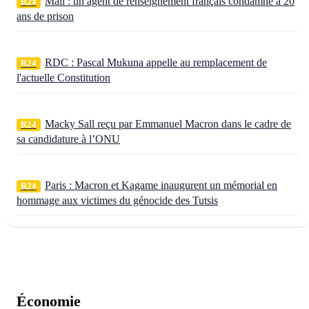
Mali : un agent de renseignement français condamné à 20
R24
ans de prison
RDC : Pascal Mukuna appelle au remplacement de
R24
l'actuelle Constitution
Macky Sall reçu par Emmanuel Macron dans le cadre de
R24
sa candidature à l’ONU
Paris : Macron et Kagame inaugurent un mémorial en
R24
hommage aux victimes du génocide des Tutsis
Économie