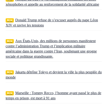
xénophobes et appelle au renforcement de la solidarité africaine
Donald Trump refuse de s’excuser auprès du pape Léon
R24
XIV et ravive les tensions
Aux États‑Unis, des millions de personnes manifestent
R24
contre l’administration Trump et l’implication militaire
américaine dans la guerre contre l’Iran, soulignant une grogne
sociale et politique grandissante.
Jakarta détrône Tokyo et devient la ville la plus peuplée du
R24
monde
Marseille : Tommy Recco, l’homme ayant passé le plus de
R24
temps en prison, est mort à 91 ans