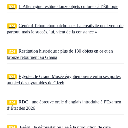
L’Allemagne restitue douze objets culturels à l’Éthiopie
R24
Général Tchoutchoubatchou : « La créativité peut venir de
R24
partout, mais le succès, lui, vient de la constance »
Restitution historique : plus de 130 objets en or et en
R24
bronze retournent au Ghana
Égypte : le Grand Musée égyptien ouvre enfin ses portes
R24
au pied des pyramides de Gizeh
RDC : une épreuve orale d’anglais introduite à l’Examen
R24
d’État dès 2026
Brésil : la déforestation liée à la production de café
R24