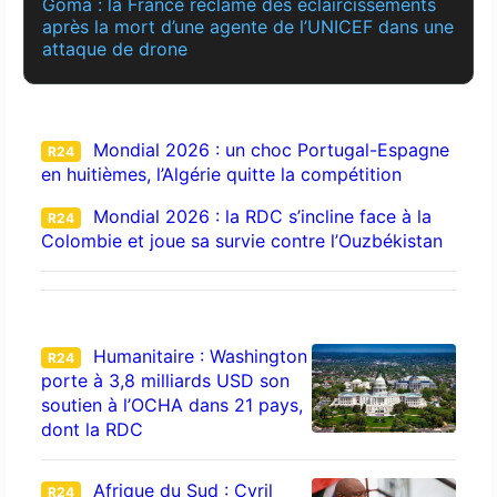
Goma : la France réclame des éclaircissements
après la mort d’une agente de l’UNICEF dans une
attaque de drone
Mondial 2026 : un choc Portugal-Espagne
R24
en huitièmes, l’Algérie quitte la compétition
Mondial 2026 : la RDC s’incline face à la
R24
Colombie et joue sa survie contre l’Ouzbékistan
Humanitaire : Washington
R24
porte à 3,8 milliards USD son
soutien à l’OCHA dans 21 pays,
dont la RDC
Afrique du Sud : Cyril
R24