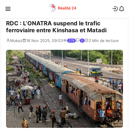
RDC : L’ONATRA suspend le trafic
ferroviaire entre Kinshasa et Matadi
Mukaz
16 Nov 2025, 09:03
2 Min de lecture
279
0