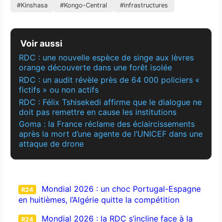
#Kinshasa
#Kongo-Central
#infrastructures
Voir aussi
RDC : une nouvelle espèce de singe aux lèvres
orange découverte dans une forêt isolée
RDC : un audit révèle près de 64 000 policiers «
fictifs » ou non actifs
RDC : Félix Tshisekedi affirme que le dialogue ne
doit pas remettre en cause les institutions
Goma : la France réclame des éclaircissements
après la mort d’une agente de l’UNICEF dans une
attaque de drone
Mondial 2026 : un choc Portugal-Espagne
R24
en huitièmes, l’Algérie quitte la compétition
Mondial 2026 : la RDC s’incline face à la
R24