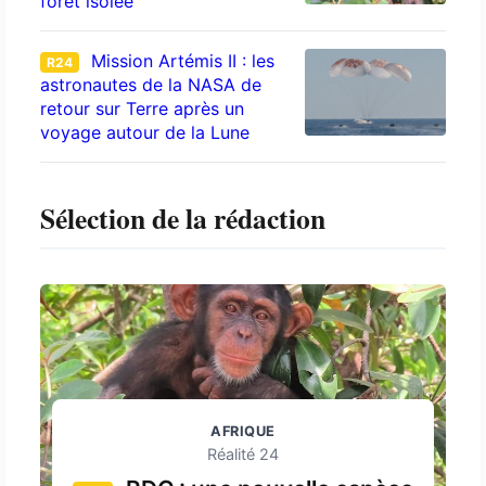
forêt isolée
Mission Artémis II : les
R24
astronautes de la NASA de
retour sur Terre après un
voyage autour de la Lune
Sélection de la rédaction
AFRIQUE
Réalité 24