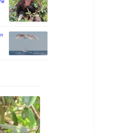
ne
un