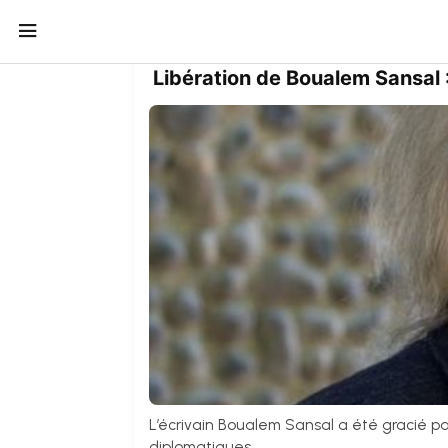
Libération de Boualem Sansal :
L’écrivain Boualem Sansal a été gracié par
diplomatiques....