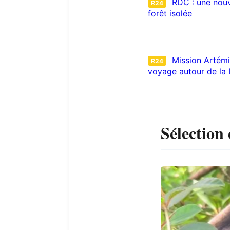
RDC : une nouv
R24
forêt isolée
Mission Artémis
R24
voyage autour de la
Sélection 