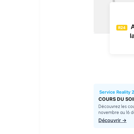
A
R24
l
Service Reality 
COURS DU SOI
Découvrez les coul
novembre au 16 
Découvrir →