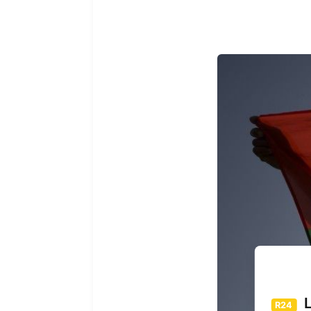
L
R24