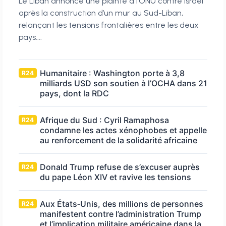
Le Liban annonce une plainte à l’ONU contre Israël
après la construction d’un mur au Sud-Liban,
relançant les tensions frontalières entre les deux
pays....
Humanitaire : Washington porte à 3,8
R24
milliards USD son soutien à l’OCHA dans 21
pays, dont la RDC
Afrique du Sud : Cyril Ramaphosa
R24
condamne les actes xénophobes et appelle
au renforcement de la solidarité africaine
Donald Trump refuse de s’excuser auprès
R24
du pape Léon XIV et ravive les tensions
Aux États‑Unis, des millions de personnes
R24
manifestent contre l’administration Trump
et l’implication militaire américaine dans la