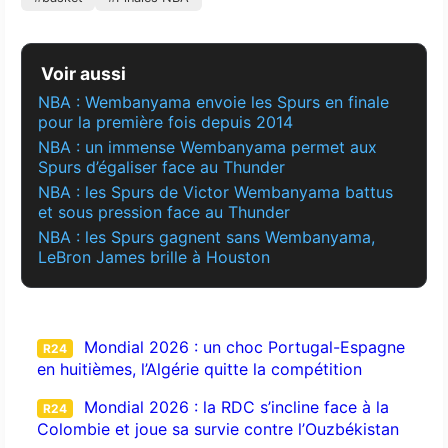
Voir aussi
NBA : Wembanyama envoie les Spurs en finale
pour la première fois depuis 2014
NBA : un immense Wembanyama permet aux
Spurs d’égaliser face au Thunder
NBA : les Spurs de Victor Wembanyama battus
et sous pression face au Thunder
NBA : les Spurs gagnent sans Wembanyama,
LeBron James brille à Houston
Mondial 2026 : un choc Portugal-Espagne
R24
en huitièmes, l’Algérie quitte la compétition
Mondial 2026 : la RDC s’incline face à la
R24
Colombie et joue sa survie contre l’Ouzbékistan