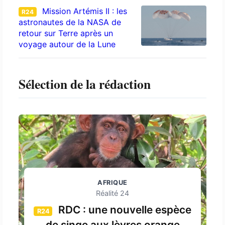
Mission Artémis II : les
R24
astronautes de la NASA de
retour sur Terre après un
voyage autour de la Lune
Sélection de la rédaction
AFRIQUE
Réalité 24
RDC : une nouvelle espèce
R24
de singe aux lèvres orange