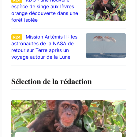
R24
espèce de singe aux lèvres
orange découverte dans une
forêt isolée
Mission Artémis II : les
R24
astronautes de la NASA de
retour sur Terre après un
voyage autour de la Lune
Sélection de la rédaction