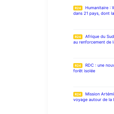
Humanitaire : 
R24
dans 21 pays, dont l
Afrique du Sud
R24
au renforcement de la
RDC : une nouv
R24
forêt isolée
Mission Artémis
R24
voyage autour de la