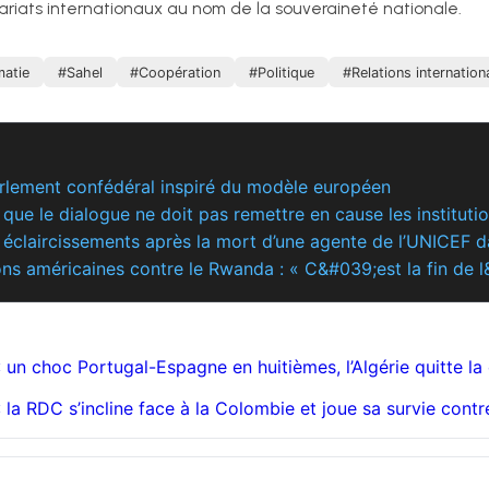
enariats internationaux au nom de la souveraineté nationale.
matie
#Sahel
#Coopération
#Politique
#Relations internation
arlement confédéral inspiré du modèle européen
 que le dialogue ne doit pas remettre en cause les instituti
 éclaircissements après la mort d’une agente de l’UNICEF 
ions américaines contre le Rwanda : « C&#039;est la fin de
un choc Portugal-Espagne en huitièmes, l’Algérie quitte la
la RDC s’incline face à la Colombie et joue sa survie contr