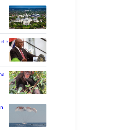
elle
ne
un