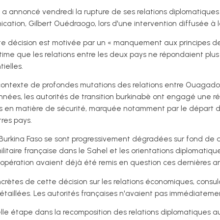
a annoncé vendredi la rupture de ses relations diplomatiques
ication, Gilbert Ouédraogo, lors d'une intervention diffusée à l
ette décision est motivée par un « manquement aux principes d
ime que les relations entre les deux pays ne répondaient plu
ielles.
 contexte de profondes mutations des relations entre Ouagado
nnées, les autorités de transition burkinabè ont engagé une ré
ts en matière de sécurité, marquée notamment par le départ de
res pays.
le Burkina Faso se sont progressivement dégradées sur fond de 
ilitaire française dans le Sahel et les orientations diplomatique
oopération avaient déjà été remis en question ces dernières a
rètes de cette décision sur les relations économiques, consul
étaillées. Les autorités françaises n'avaient pas immédiateme
e étape dans la recomposition des relations diplomatiques au 