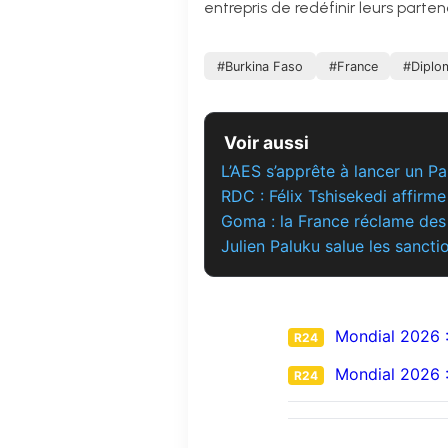
entrepris de redéfinir leurs part
#Burkina Faso
#France
#Diplo
Voir aussi
L’AES s’apprête à lancer un P
RDC : Félix Tshisekedi affirme
Goma : la France réclame des
Julien Paluku salue les sanct
Mondial 2026 : 
R24
Mondial 2026 : 
R24