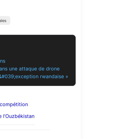
ales
ons
dans une attaque de drone
 l&#039;exception rwandaise »
 compétition
e l’Ouzbékistan