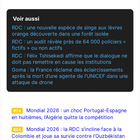
Voir aussi
RDC : une nouvelle espèce de singe aux lèvres
orange découverte dans une forêt isolée
RDC : un audit révèle près de 64 000 policiers «
fictifs » ou non actifs
RDC : Félix Tshisekedi affirme que le dialogue ne
doit pas remettre en cause les institutions
Goma : la France réclame des éclaircissements
après la mort d’une agente de l’UNICEF dans une
attaque de drone
Mondial 2026 : un choc Portugal-Espagne
R24
en huitièmes, l’Algérie quitte la compétition
Mondial 2026 : la RDC s’incline face à la
R24
Colombie et joue sa survie contre l’Ouzbékistan