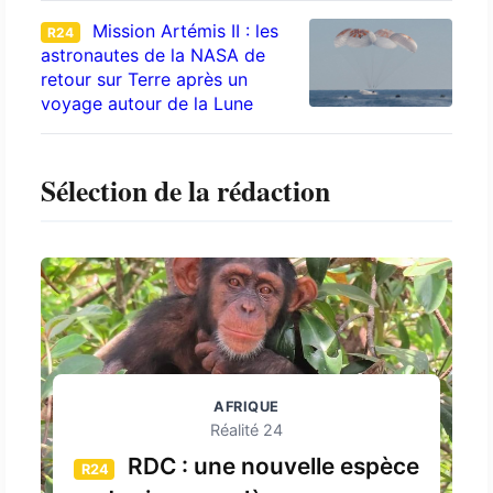
Mission Artémis II : les
R24
astronautes de la NASA de
retour sur Terre après un
voyage autour de la Lune
Sélection de la rédaction
AFRIQUE
Réalité 24
RDC : une nouvelle espèce
R24