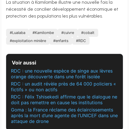
La situation à Kamilombe illustre une nouvelle fois la
nécessité de concilier développement économique et
protection des populations les plus vulnérables.
#Lualaba
#Kamilombe
#cuivre
#cobalt
#exploitation minière
#enfants
#RDC
Voir aussi
RDC : une nouvelle espèce de singe aux lèvres
orange découverte dans une forêt isolée
RDC : un audit révèle près de 64 000 policiers «
fictifs » ou non actifs
RDC : Félix Tshisekedi affirme que le dialogue ne
doit pas remettre en cause les institutions
Goma : la France réclame des éclaircissements
après la mort d’une agente de l’UNICEF dans une
attaque de drone