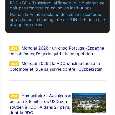
RDC : Félix Tshisekedi affirme que le dialogue ne
doit pas remettre en cause les institutions
Goma : la France réclame des éclaircissements
après la mort d’une agente de l’UNICEF dans une
attaque de drone
Mondial 2026 : un choc Portugal-Espagne
R24
en huitièmes, l’Algérie quitte la compétition
Mondial 2026 : la RDC s’incline face à la
R24
Colombie et joue sa survie contre l’Ouzbékistan
Humanitaire : Washington
R24
porte à 3,8 milliards USD son
soutien à l’OCHA dans 21 pays,
dont la RDC