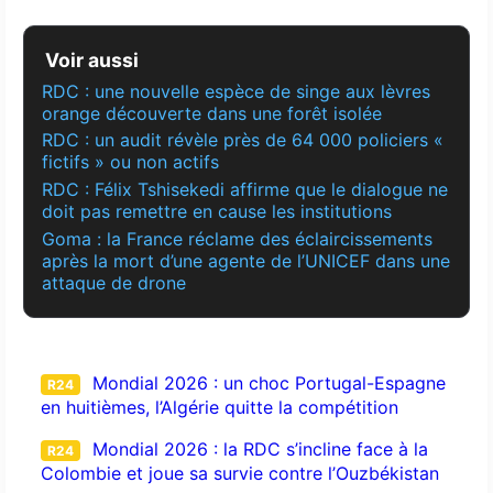
Voir aussi
RDC : une nouvelle espèce de singe aux lèvres
orange découverte dans une forêt isolée
RDC : un audit révèle près de 64 000 policiers «
fictifs » ou non actifs
RDC : Félix Tshisekedi affirme que le dialogue ne
doit pas remettre en cause les institutions
Goma : la France réclame des éclaircissements
après la mort d’une agente de l’UNICEF dans une
attaque de drone
Mondial 2026 : un choc Portugal-Espagne
R24
en huitièmes, l’Algérie quitte la compétition
Mondial 2026 : la RDC s’incline face à la
R24
Colombie et joue sa survie contre l’Ouzbékistan