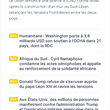
Le Liban annonce une plainte à l’ONU contre Israël
après la construction d’un mur au Sud-Liban,
relançant les tensions frontalières entre les deux
pays....
Humanitaire : Washington porte à 3,8
R24
milliards USD son soutien à l’OCHA dans 21
pays, dont la RDC
Afrique du Sud : Cyril Ramaphosa
R24
condamne les actes xénophobes et appelle
au renforcement de la solidarité africaine
Donald Trump refuse de s’excuser auprès
R24
du pape Léon XIV et ravive les tensions
Aux États‑Unis, des millions de personnes
R24
manifestent contre l’administration Trump
et l’implication militaire américaine dans la