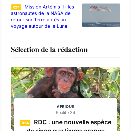
Mission Artémis II : les
R24
astronautes de la NASA de
retour sur Terre après un
voyage autour de la Lune
Sélection de la rédaction
AFRIQUE
Réalité 24
RDC : une nouvelle espèce
R24
de singe aux lèvres orange