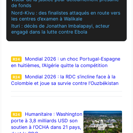
de fonds
Nord-Kivu : des finalistes attaqués en route vers
les centres d’examen à Walikale
Ituri : décès de Jonathan Imbalapayi, acteur
engagé dans la lutte contre Ebola
Mondial 2026 : un choc Portugal-Espagne
R24
en huitièmes, l’Algérie quitte la compétition
Mondial 2026 : la RDC s’incline face à la
R24
Colombie et joue sa survie contre l’Ouzbékistan
Humanitaire : Washington
R24
porte à 3,8 milliards USD son
soutien à l’OCHA dans 21 pays,