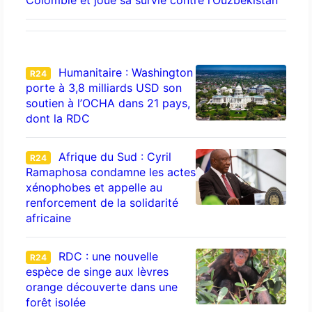
Colombie et joue sa survie contre l’Ouzbékistan
Humanitaire : Washington
R24
porte à 3,8 milliards USD son
soutien à l’OCHA dans 21 pays,
dont la RDC
Afrique du Sud : Cyril
R24
Ramaphosa condamne les actes
xénophobes et appelle au
renforcement de la solidarité
africaine
RDC : une nouvelle
R24
espèce de singe aux lèvres
orange découverte dans une
forêt isolée