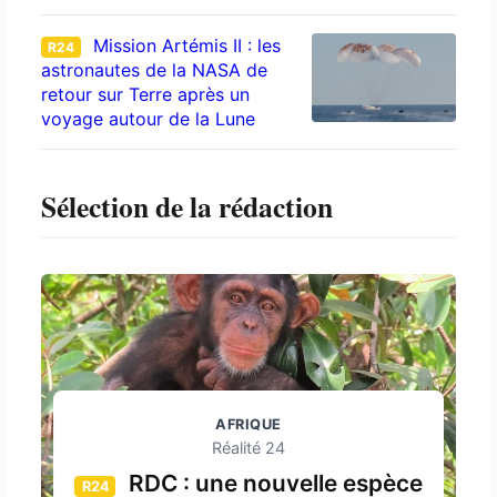
Mission Artémis II : les
R24
astronautes de la NASA de
retour sur Terre après un
voyage autour de la Lune
Sélection de la rédaction
AFRIQUE
Réalité 24
RDC : une nouvelle espèce
R24