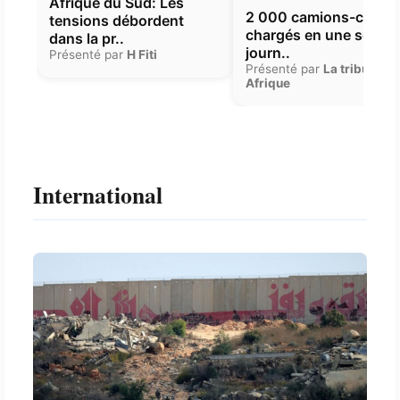
Afrique du Sud: Les
2 000 camions-citern
tensions débordent
chargés en une seule
dans la pr..
journ..
Présenté par
H Fiti
Présenté par
La tribune
Afrique
International