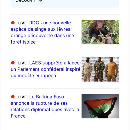
●
RDC : une nouvelle
LIVE
espèce de singe aux lèvres
orange découverte dans une
forêt isolée
●
L’AES s’apprête à lancer
LIVE
un Parlement confédéral inspiré
du modèle européen
●
Le Burkina Faso
LIVE
annonce la rupture de ses
relations diplomatiques avec la
France