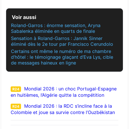
Voir aussi
Roland-Garros : énorme sensation, Aryna
Sabalenka éliminée en quarts de finale
Sensation à Roland-Garros : Jannik Sinner
éliminé dès le 2e tour par Francisco Cerundolo
Certains ont même le numéro de ma chambre
d’hôtel : le témoignage glaçant d’Eva Lys, cible
de messages haineux en ligne
Mondial 2026 : un choc Portugal-Espagne
R24
en huitièmes, l’Algérie quitte la compétition
Mondial 2026 : la RDC s’incline face à la
R24
Colombie et joue sa survie contre l’Ouzbékistan