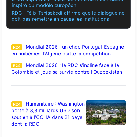
inspiré du modèle européen
RDC : Félix Tshisekedi affirme que le dialogue ne
doit pas remettre en cause les institutions
Mondial 2026 : un choc Portugal-Espagne
R24
en huitièmes, l’Algérie quitte la compétition
Mondial 2026 : la RDC s’incline face à la
R24
Colombie et joue sa survie contre l’Ouzbékistan
Humanitaire : Washington
R24
porte à 3,8 milliards USD son
soutien à l’OCHA dans 21 pays,
dont la RDC