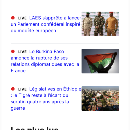
●
L’AES s’apprête à lancer
LIVE
un Parlement confédéral inspiré
du modèle européen
●
Le Burkina Faso
LIVE
annonce la rupture de ses
relations diplomatiques avec la
France
●
Législatives en Éthiopie
LIVE
: le Tigré reste à l’écart du
scrutin quatre ans après la
guerre