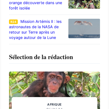
orange découverte dans une
forêt isolée
Mission Artémis II : les
R24
astronautes de la NASA de
retour sur Terre après un
voyage autour de la Lune
Sélection de la rédaction
AFRIQUE