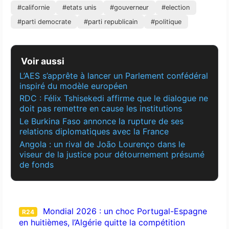
#californie
#etats unis
#gouverneur
#election
#parti democrate
#parti republicain
#politique
Voir aussi
L’AES s’apprête à lancer un Parlement confédéral
inspiré du modèle européen
RDC : Félix Tshisekedi affirme que le dialogue ne
doit pas remettre en cause les institutions
Le Burkina Faso annonce la rupture de ses
relations diplomatiques avec la France
Angola : un rival de João Lourenço dans le
viseur de la justice pour détournement présumé
de fonds
Mondial 2026 : un choc Portugal-Espagne
R24
en huitièmes, l’Algérie quitte la compétition