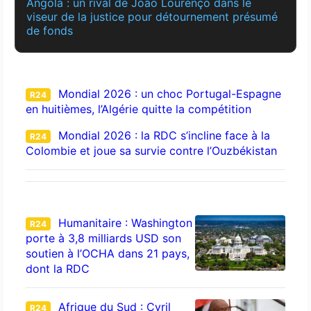
Angola : un rival de João Lourenço dans le
viseur de la justice pour détournement présumé
de fonds
Mondial 2026 : un choc Portugal-Espagne
R24
en huitièmes, l’Algérie quitte la compétition
Mondial 2026 : la RDC s’incline face à la
R24
Colombie et joue sa survie contre l’Ouzbékistan
Humanitaire : Washington
R24
porte à 3,8 milliards USD son
soutien à l’OCHA dans 21 pays,
dont la RDC
Afrique du Sud : Cyril
R24