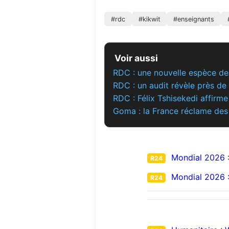
#rdc
#kikwit
#enseignants
Voir aussi
RDC : une nouvelle espèce de
RDC : un audit révèle près de 
RDC : Félix Tshisekedi affirme
Goma : la France réclame des
Mondial 2026 : 
R24
Mondial 2026 : 
R24