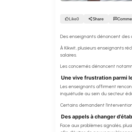
Like
0
Share
Comme
Des enseignants dénoncent des d
À Kikwit, plusieurs enseignants 
salaires.
Les concernés dénoncent notammen
Une vive frustration parmi 
Les enseignants affirment rencont
inquiétude au sein du secteur édu
Certains demandent l’interventio
Des appels à changer d’éta
Face aux problèmes signalés, plu