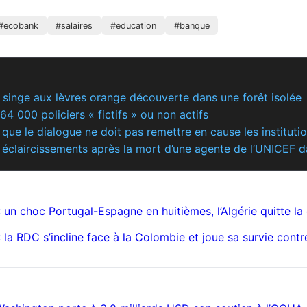
#ecobank
#salaires
#education
#banque
 singe aux lèvres orange découverte dans une forêt isolée
64 000 policiers « fictifs » ou non actifs
 que le dialogue ne doit pas remettre en cause les instituti
 éclaircissements après la mort d’une agente de l’UNICEF 
un choc Portugal-Espagne en huitièmes, l’Algérie quitte la
la RDC s’incline face à la Colombie et joue sa survie contr