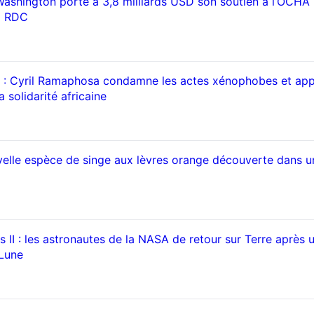
Washington porte à 3,8 milliards USD son soutien à l’OCHA
a RDC
 : Cyril Ramaphosa condamne les actes xénophobes et app
 solidarité africaine
elle espèce de singe aux lèvres orange découverte dans u
 II : les astronautes de la NASA de retour sur Terre après 
 Lune