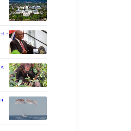
elle
ne
un