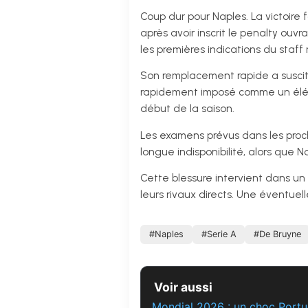
Coup dur pour Naples. La victoire f
après avoir inscrit le penalty ouvr
les premières indications du staff
Son remplacement rapide a suscité 
rapidement imposé comme un élémen
début de la saison.
Les examens prévus dans les proch
longue indisponibilité, alors que
Cette blessure intervient dans un 
leurs rivaux directs. Une éventuel
#Naples
#Serie A
#De Bruyne
Voir aussi
Mondial 2026 : un choc Portug