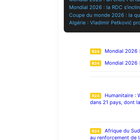
Mondial 2026 : la RDC s’inclin
Coupe du monde 2026 : la que
Algérie : Vladimir Petković 
Mondial 2026 : 
R24
Mondial 2026 : 
R24
Humanitaire : 
R24
dans 21 pays, dont l
Afrique du Sud
R24
au renforcement de la