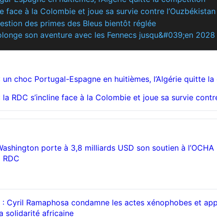
e face à la Colombie et joue sa survie contre l’Ouzbékistan
stion des primes des Bleus bientôt réglée
prolonge son aventure avec les Fennecs jusqu&#039;en 2028
un choc Portugal-Espagne en huitièmes, l’Algérie quitte la
la RDC s’incline face à la Colombie et joue sa survie contr
Washington porte à 3,8 milliards USD son soutien à l’OCHA
a RDC
 : Cyril Ramaphosa condamne les actes xénophobes et app
 solidarité africaine