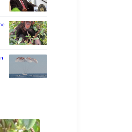
ne
un