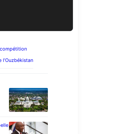
 compétition
e l’Ouzbékistan
elle