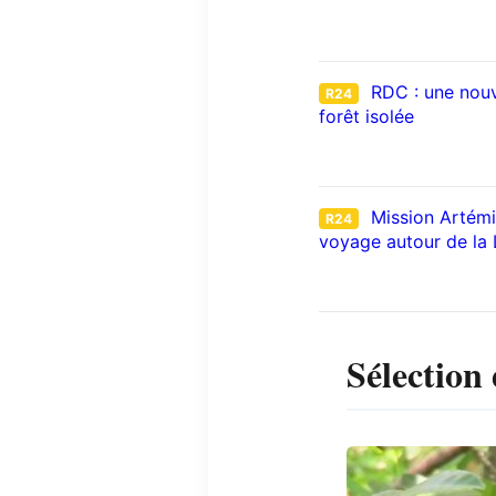
RDC : une nouv
R24
forêt isolée
Mission Artémis
R24
voyage autour de la
Sélection 