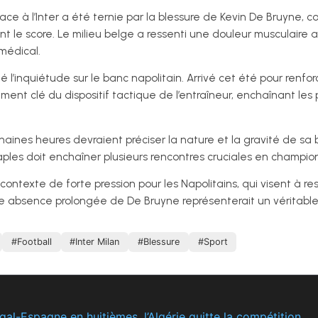
ace à l’Inter a été ternie par la blessure de Kevin De Bruyne, co
ant le score. Le milieu belge a ressenti une douleur musculaire 
 médical.
l’inquiétude sur le banc napolitain. Arrivé cet été pour renforc
t clé du dispositif tactique de l’entraîneur, enchaînant les p
aines heures devraient préciser la nature et la gravité de sa b
 Naples doit enchaîner plusieurs rencontres cruciales en champ
contexte de forte pression pour les Napolitains, qui visent à re
le absence prolongée de De Bruyne représenterait un véritable 
#Football
#Inter Milan
#Blessure
#Sport
al-Espagne en huitièmes, l’Algérie quitte la compétition