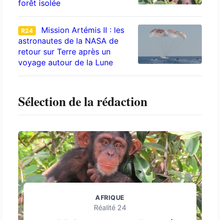
forêt isolée
Mission Artémis II : les
R24
astronautes de la NASA de
retour sur Terre après un
voyage autour de la Lune
Sélection de la rédaction
AFRIQUE
Réalité 24