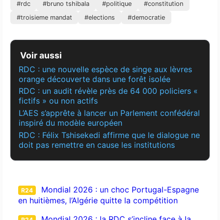
#rdc
#bruno tshibala
#politique
#constitution
#troisieme mandat
#elections
#democratie
Voir aussi
RDC : une nouvelle espèce de singe aux lèvres
orange découverte dans une forêt isolée
RDC : un audit révèle près de 64 000 policiers «
fictifs » ou non actifs
L’AES s’apprête à lancer un Parlement confédéral
inspiré du modèle européen
RDC : Félix Tshisekedi affirme que le dialogue ne
doit pas remettre en cause les institutions
Mondial 2026 : un choc Portugal-Espagne
R24
en huitièmes, l’Algérie quitte la compétition
Mondial 2026 : la RDC s’incline face à la
R24