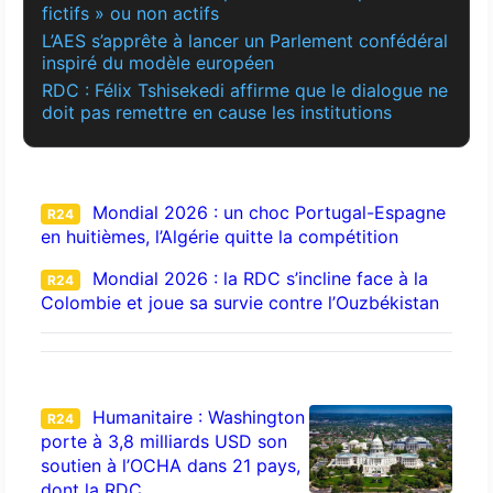
fictifs » ou non actifs
L’AES s’apprête à lancer un Parlement confédéral
inspiré du modèle européen
RDC : Félix Tshisekedi affirme que le dialogue ne
doit pas remettre en cause les institutions
Mondial 2026 : un choc Portugal-Espagne
R24
en huitièmes, l’Algérie quitte la compétition
Mondial 2026 : la RDC s’incline face à la
R24
Colombie et joue sa survie contre l’Ouzbékistan
Humanitaire : Washington
R24
porte à 3,8 milliards USD son
soutien à l’OCHA dans 21 pays,
dont la RDC