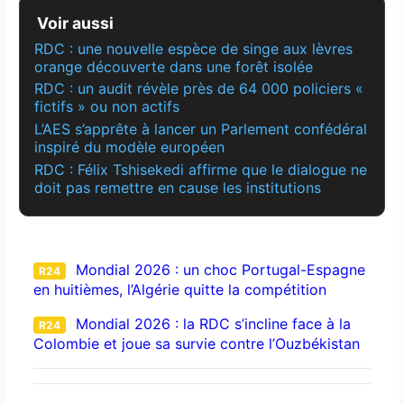
Voir aussi
RDC : une nouvelle espèce de singe aux lèvres
orange découverte dans une forêt isolée
RDC : un audit révèle près de 64 000 policiers «
fictifs » ou non actifs
L’AES s’apprête à lancer un Parlement confédéral
inspiré du modèle européen
RDC : Félix Tshisekedi affirme que le dialogue ne
doit pas remettre en cause les institutions
Mondial 2026 : un choc Portugal-Espagne
R24
en huitièmes, l’Algérie quitte la compétition
Mondial 2026 : la RDC s’incline face à la
R24
Colombie et joue sa survie contre l’Ouzbékistan