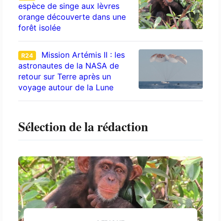
espèce de singe aux lèvres
orange découverte dans une
forêt isolée
Mission Artémis II : les
R24
astronautes de la NASA de
retour sur Terre après un
voyage autour de la Lune
Sélection de la rédaction