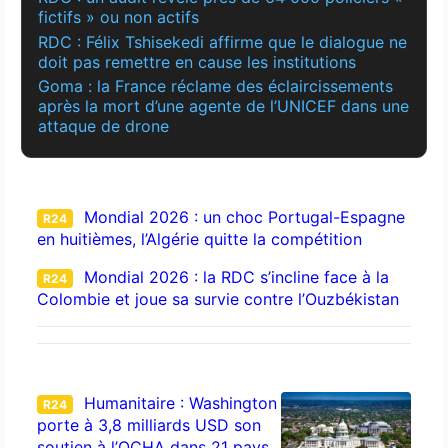
fictifs » ou non actifs
RDC : Félix Tshisekedi affirme que le dialogue ne
doit pas remettre en cause les institutions
Goma : la France réclame des éclaircissements
après la mort d’une agente de l’UNICEF dans une
attaque de drone
Mondial 2026 : un choc Portugal-Espagne
R24
en huitièmes, l’Algérie quitte la compétition
Mondial 2026 : la RDC s’incline face à la
R24
Colombie et joue sa survie contre l’Ouzbékistan
Humanitaire : Washington
R24
porte à 3,8 milliards USD son
soutien à l’OCHA dans 21 pays,