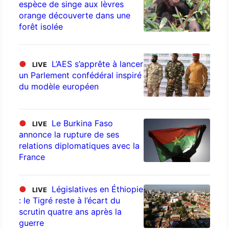
espèce de singe aux lèvres
orange découverte dans une
forêt isolée
●
L’AES s’apprête à lancer
LIVE
un Parlement confédéral inspiré
du modèle européen
●
Le Burkina Faso
LIVE
annonce la rupture de ses
relations diplomatiques avec la
France
●
Législatives en Éthiopie
LIVE
: le Tigré reste à l’écart du
scrutin quatre ans après la
guerre