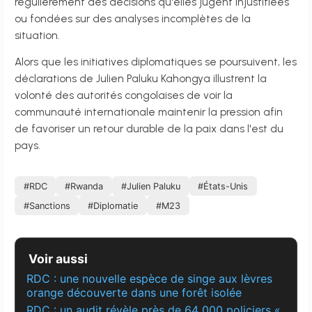
régulièrement des décisions qu'elles jugent injustifiées
ou fondées sur des analyses incomplètes de la
situation.
Alors que les initiatives diplomatiques se poursuivent, les
déclarations de Julien Paluku Kahongya illustrent la
volonté des autorités congolaises de voir la
communauté internationale maintenir la pression afin
de favoriser un retour durable de la paix dans l'est du
pays.
#RDC
#Rwanda
#Julien Paluku
#États-Unis
#Sanctions
#Diplomatie
#M23
Voir aussi
RDC : une nouvelle espèce de singe aux lèvres
orange découverte dans une forêt isolée
RDC : un audit révèle près de 64 000 policiers «