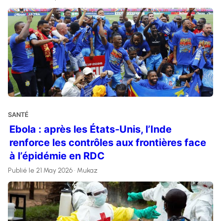
SANTÉ
Ebola : après les États-Unis, l’Inde
renforce les contrôles aux frontières face
à l’épidémie en RDC
Publié le 21 May 2026 • Mukaz