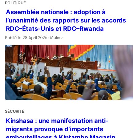
POLITIQUE
Assemblée nationale : adoption à
l’unanimité des rapports sur les accords
RDC–États-Unis et RDC–Rwanda
Publié le 28 April 2026 • Mukaz
SÉCURITÉ
Kinshasa : une manifestation anti-
migrants provoque d’importants
embouteillages à Kintambo Magasin