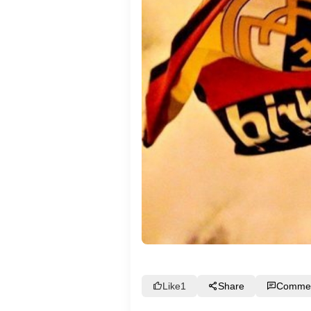
Like
1
Share
Comme