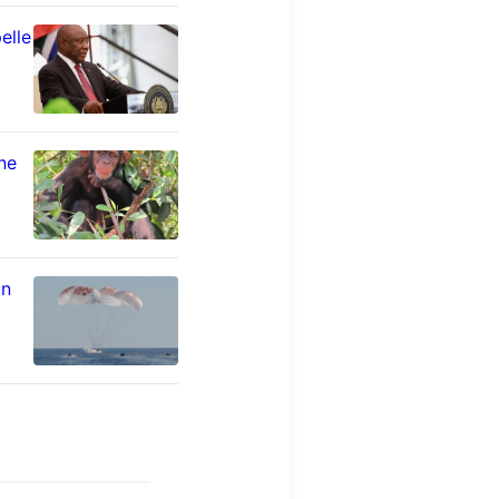
elle
ne
un