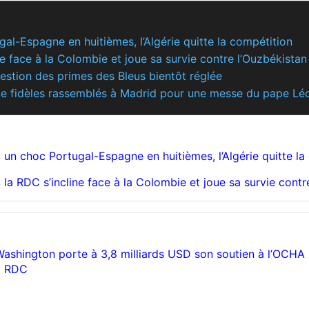
al-Espagne en huitièmes, l’Algérie quitte la compétition
e face à la Colombie et joue sa survie contre l’Ouzbékistan
stion des primes des Bleus bientôt réglée
 de fidèles rassemblés à Madrid pour une messe du pape Lé
un choc Portugal-Espagne en huitièmes, l’Algérie quitte la
la RDC s’incline face à la Colombie et joue sa survie contr
Washington porte à 3,8 milliards USD son soutien à l’OCHA
a RDC