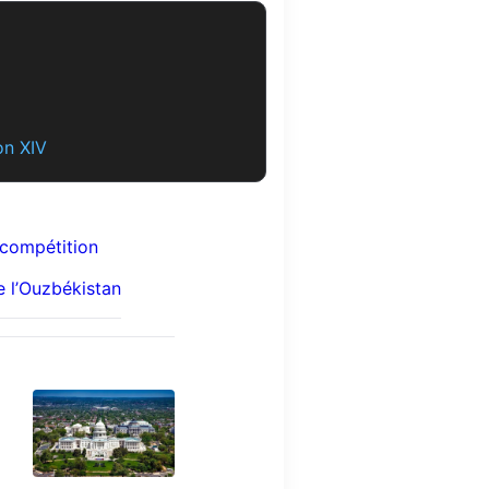
on XIV
 compétition
e l’Ouzbékistan