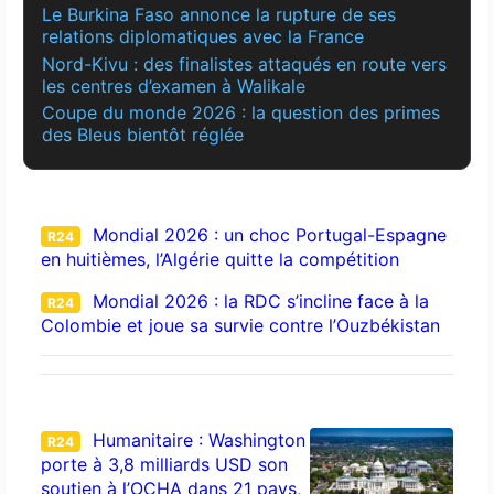
Le Burkina Faso annonce la rupture de ses
relations diplomatiques avec la France
Nord-Kivu : des finalistes attaqués en route vers
les centres d’examen à Walikale
Coupe du monde 2026 : la question des primes
des Bleus bientôt réglée
Mondial 2026 : un choc Portugal-Espagne
R24
en huitièmes, l’Algérie quitte la compétition
Mondial 2026 : la RDC s’incline face à la
R24
Colombie et joue sa survie contre l’Ouzbékistan
Humanitaire : Washington
R24
porte à 3,8 milliards USD son
soutien à l’OCHA dans 21 pays,