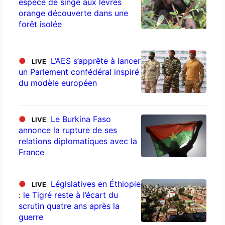
espèce de singe aux lèvres
orange découverte dans une
forêt isolée
●
L’AES s’apprête à lancer
LIVE
un Parlement confédéral inspiré
du modèle européen
●
Le Burkina Faso
LIVE
annonce la rupture de ses
relations diplomatiques avec la
France
●
Législatives en Éthiopie
LIVE
: le Tigré reste à l’écart du
scrutin quatre ans après la
guerre