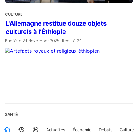
CULTURE
L’Allemagne restitue douze objets
culturels à l’Éthiopie
Publié le 24 November 2025 • Réalité 24
SANTÉ
Les Slovènes rejettent par référendum la
Actualités
Économie
Débats
Culture
mise en œuvre de la loi sur l’aide médicale