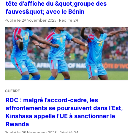
tête d’affiche du &quot;groupe des
fauves&quot; avec le Bénin
Publié le 29 November 2025 • Réalité 24
GUERRE
RDC : malgré l’accord-cadre, les
affrontements se poursuivent dans l’Est,
Kinshasa appelle l’UE à sanctionner le
Rwanda
Publié le 25 November 2025 • Réalité 24